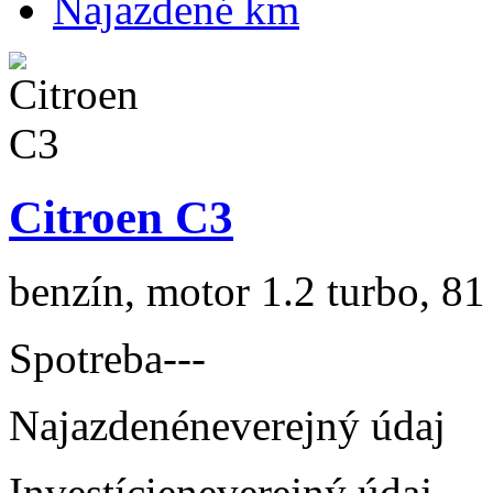
Najazdené km
Citroen C3
benzín, motor 1.2 turbo, 81
Spotreba
---
Najazdené
neverejný údaj
Investície
neverejný údaj