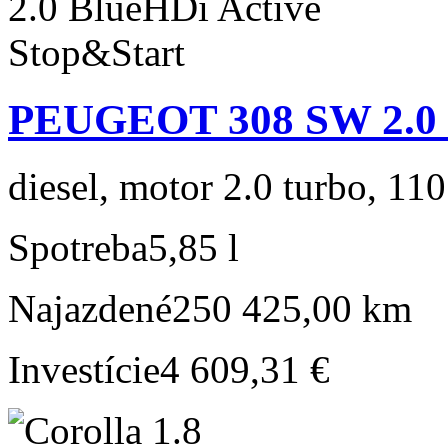
PEUGEOT 308 SW 2.0 B
diesel, motor 2.0 turbo, 110
Spotreba
5,85 l
Najazdené
250 425,00 km
Investície
4 609,31 €