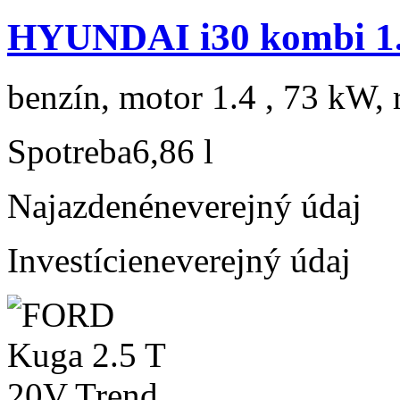
HYUNDAI i30 kombi 1
benzín, motor 1.4 , 73 kW, 
Spotreba
6,86 l
Najazdené
neverejný údaj
Investície
neverejný údaj