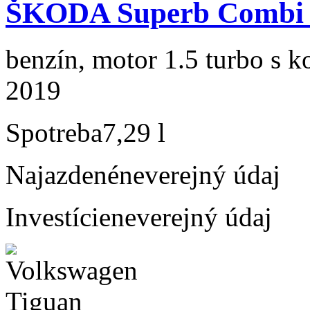
ŠKODA Superb Combi 1
benzín, motor 1.5 turbo s k
2019
Spotreba
7,29 l
Najazdené
neverejný údaj
Investície
neverejný údaj