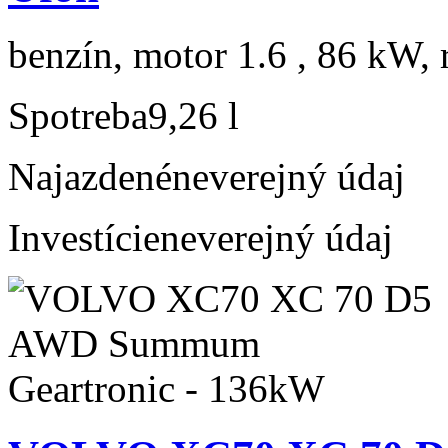
benzín, motor 1.6 , 86 kW, 
Spotreba
9,26 l
Najazdené
neverejný údaj
Investície
neverejný údaj