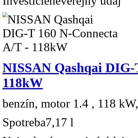
Investície
neverejný údaj
NISSAN Qashqai DIG-T
118kW
benzín, motor 1.4 , 118 kW,
Spotreba
7,17 l