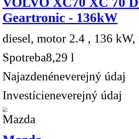
VOLVO XC70 XC 70 
Geartronic - 136kW
diesel, motor 2.4 , 136 kW, 
Spotreba
8,29 l
Najazdené
neverejný údaj
Investície
neverejný údaj