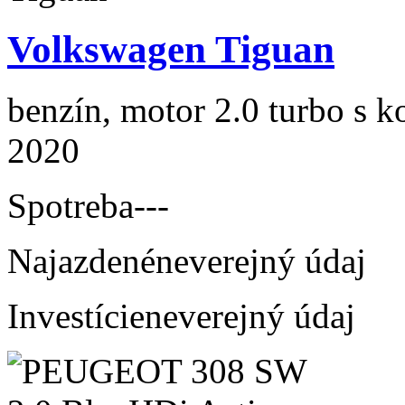
Volkswagen Tiguan
benzín, motor 2.0 turbo s k
2020
Spotreba
---
Najazdené
neverejný údaj
Investície
neverejný údaj