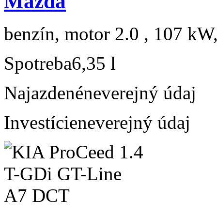
Mazda
benzín, motor 2.0 , 107 kW,
Spotreba
6,35 l
Najazdené
neverejný údaj
Investície
neverejný údaj