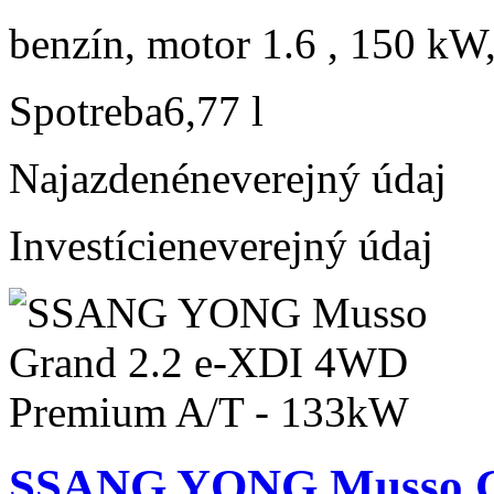
benzín, motor 1.6 , 150 kW,
Spotreba
6,77 l
Najazdené
neverejný údaj
Investície
neverejný údaj
SSANG YONG Musso G