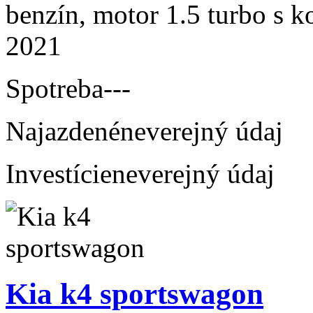
benzín, motor 1.5 turbo s k
2021
Spotreba
---
Najazdené
neverejný údaj
Investície
neverejný údaj
Kia k4 sportswagon