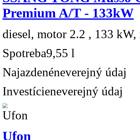
Premium A/T - 133kW
diesel, motor 2.2 , 133 kW, 
Spotreba
9,55 l
Najazdené
neverejný údaj
Investície
neverejný údaj
Ufon