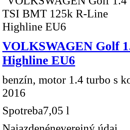
VOLKSWAGEN Golf 1.4
Highline EU6
benzín, motor 1.4 turbo s k
2016
Spotreba
7,05 l
Najazdené
neverejný údaj