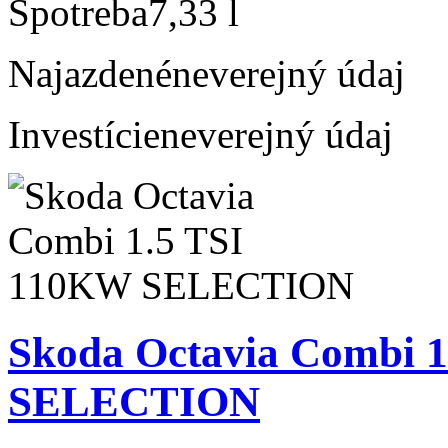
Spotreba
7,33 l
Najazdené
neverejný údaj
Investície
neverejný údaj
Skoda Octavia Combi 
SELECTION