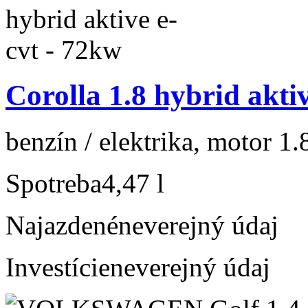
Corolla 1.8 hybrid akti
benzín / elektrika, motor 1.
Spotreba
4,47 l
Najazdené
neverejný údaj
Investície
neverejný údaj