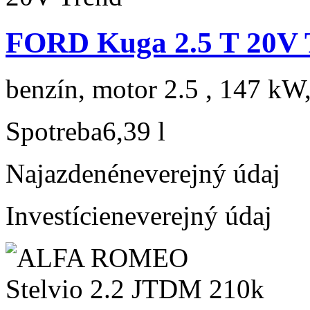
FORD Kuga 2.5 T 20V 
benzín, motor 2.5 , 147 kW,
Spotreba
6,39 l
Najazdené
neverejný údaj
Investície
neverejný údaj