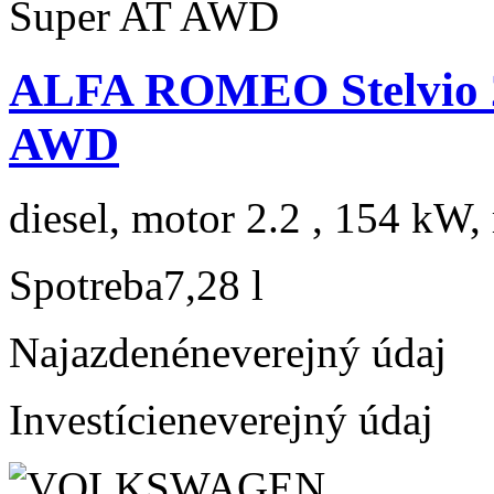
ALFA ROMEO Stelvio 
AWD
diesel, motor 2.2 , 154 kW, 
Spotreba
7,28 l
Najazdené
neverejný údaj
Investície
neverejný údaj