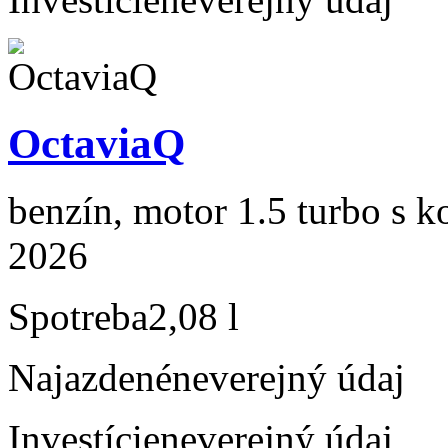
OctaviaQ
benzín, motor 1.5 turbo s k
2026
Spotreba
2,08 l
Najazdené
neverejný údaj
Investície
neverejný údaj