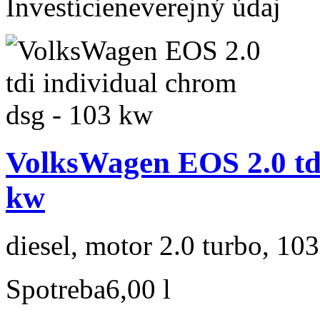
Investície
neverejný údaj
VolksWagen EOS 2.0 tdi
kw
diesel, motor 2.0 turbo, 103
Spotreba
6,00 l