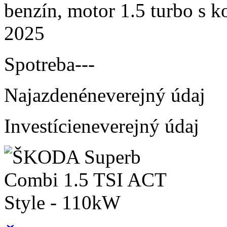
benzín, motor 1.5 turbo s k
2025
Spotreba
---
Najazdené
neverejný údaj
Investície
neverejný údaj