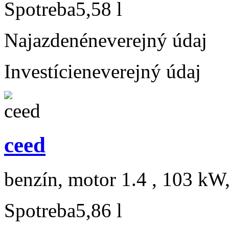
Spotreba
5,58 l
Najazdené
neverejný údaj
Investície
neverejný údaj
ceed
benzín, motor 1.4 , 103 kW,
Spotreba
5,86 l