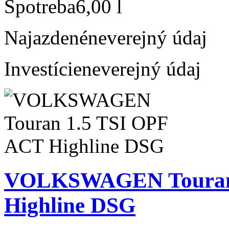
Spotreba
6,00 l
Najazdené
neverejný údaj
Investície
neverejný údaj
VOLKSWAGEN Touran 
Highline DSG